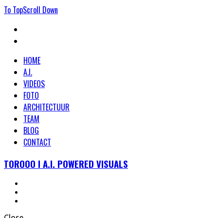
To
Top
Scroll
Down
HOME
A.I.
VIDEOS
FOTO
ARCHITECTUUR
TEAM
BLOG
CONTACT
TOROOO I A.I. POWERED VISUALS
Close